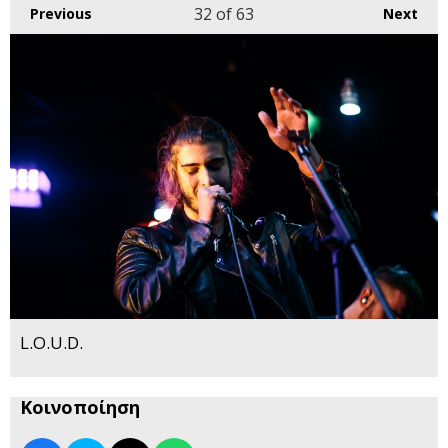
32
of 63
Previous
Next
L.O.U.D.
Κοινοποίηση