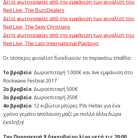
Δείτε φωτογραφίες από την εμφάνιση των φιναλίστ του
Red Live, The BuzzDealers
Δείτε φωτογραφίες από την εμφάνιση των φιναλίστ του
Red Live, The Sexy Christians
Δείτε φωτογραφίες από την εμφάνιση των φιναλίστ του
Red Live, The Last International Playboys
Οι τέσσερις φιναλίστ διεκδικούν τα παρακάτω έπαθλα :
1ο βραβείο
: Δωροεπιταγή 1.000€ και live εμφάνιση στο
Rockwave Festival 2017
2ο βραβείο
: Δωροεπιταγή 500€
3ο βραβείο
: Δωροεπιταγή 250€
4ο βραβείο
: 12 κιβώτια μπύρες Pils Hellas για ένα
χρόνο γεμάτο απόλαυση μαζί με πολλά άλλα δώρα
έκπληξη!
Την Παρασκευή 9 Δεκεμβρίου λίγο μετά τις 20:00