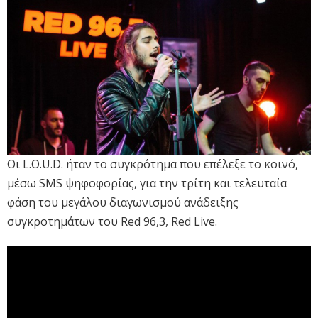
Οι L.O.U.D. ήταν το συγκρότημα που επέλεξε το κοινό,
μέσω SMS ψηφοφορίας, για την τρίτη και τελευταία
φάση του μεγάλου διαγωνισμού ανάδειξης
συγκροτημάτων του Red 96,3, Red Live.