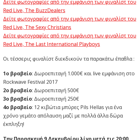
Δείτε φωτογραφίες από την εμφάνιση των φιναλίστ του
Red Live, The BuzzDealers
Δείτε φωτογραφίες από την εμφάνιση των φιναλίστ του
Red Live, The Sexy Christians
Δείτε φωτογραφίες από την εμφάνιση των φιναλίστ του
Red Live, The Last International Playboys
Οι τέσσερις φιναλίστ διεκδικούν τα παρακάτω έπαθλα :
1ο βραβείο
: Δωροεπιταγή 1.000€ και live εμφάνιση στο
Rockwave Festival 2017
2ο βραβείο
: Δωροεπιταγή 500€
3ο βραβείο
: Δωροεπιταγή 250€
4ο βραβείο
: 12 κιβώτια μπύρες Pils Hellas για ένα
χρόνο γεμάτο απόλαυση μαζί με πολλά άλλα δώρα
έκπληξη!
Την Παρασκευή 9 Δεκεμβρίου λίγο μετά τις 20:00