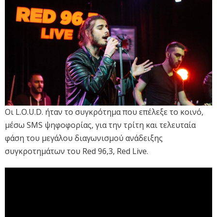
Οι L.O.U.D. ήταν το συγκρότημα που επέλεξε το κοινό,
μέσω SMS ψηφοφορίας, για την τρίτη και τελευταία
φάση του μεγάλου διαγωνισμού ανάδειξης
συγκροτημάτων του Red 96,3, Red Live.