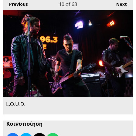
10
of 63
Previous
Next
L.O.U.D.
Κοινοποίηση