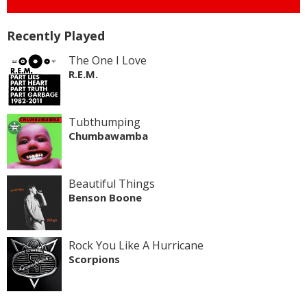
Recently Played
The One I Love
R.E.M.
Tubthumping
Chumbawamba
Beautiful Things
Benson Boone
Rock You Like A Hurricane
Scorpions