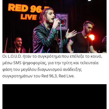
Οι L.O.U.D. ήταν το συγκρότημα που επέλεξε το κοινό,
μέσω SMS ψηφοφορίας, για την τρίτη και τελευταία
φάση του μεγάλου διαγωνισμού ανάδειξης
συγκροτημάτων του Red 96,3, Red Live.