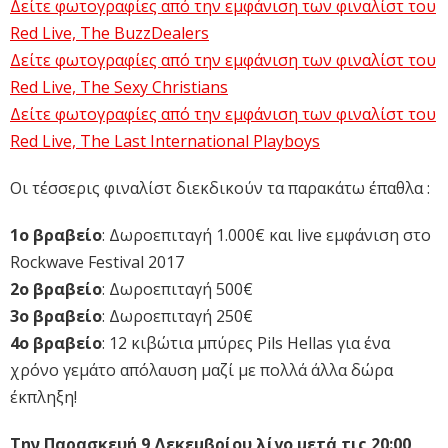
Δείτε φωτογραφίες από την εμφάνιση των φιναλίστ του
Red Live, The BuzzDealers
Δείτε φωτογραφίες από την εμφάνιση των φιναλίστ του
Red Live, The Sexy Christians
Δείτε φωτογραφίες από την εμφάνιση των φιναλίστ του
Red Live, The Last International Playboys
Οι τέσσερις φιναλίστ διεκδικούν τα παρακάτω έπαθλα :
1ο βραβείο
: Δωροεπιταγή 1.000€ και live εμφάνιση στο
Rockwave Festival 2017
2ο βραβείο
: Δωροεπιταγή 500€
3ο βραβείο
: Δωροεπιταγή 250€
4ο βραβείο
: 12 κιβώτια μπύρες Pils Hellas για ένα
χρόνο γεμάτο απόλαυση μαζί με πολλά άλλα δώρα
έκπληξη!
Την Παρασκευή 9 Δεκεμβρίου λίγο μετά τις 20:00