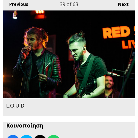
39
of 63
Previous
Next
L.O.U.D.
Κοινοποίηση